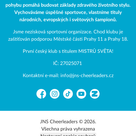
pohybu pomáhá budovat základy zdravého životního stylu.
Vychováváme úspěšné sportovce, vlastníme tituly
národních, evropských i světových šampionů.
Jsme nezisková sportovní organizace. Chod klubu je
zaštiťován podporou Městské části Prahy 11 a Prahy 18.
První český klub s titulem MISTRŮ SVĚTA!
IČ: 27025071
Kontaktní e-mail: info@jns-cheerleaders.cz
Facebook
Instagram
TikTok
YouTube
Zonerama
JNS Cheerleaders © 2026.
Všechna práva vyhrazena