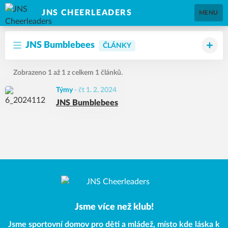
JNS CHEERLEADERS
MENU
JNS Bumblebees
ČLÁNKY
Zobrazeno 1 až 1 z celkem 1 článků.
Týmy
-
čt 1. 2. 2024
JNS Bumblebees
Jsme více než klub!
Jsme sportovní domov pro děti a mládež, místo kde láska k