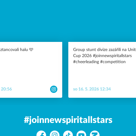
tancovali halu 🩵
Group stunt divize zazářili na Uni
Cup 2026 #joinnewspiritallstars
#cheerleading #competition
6 20:56
so 16. 5. 2026 12:34
#joinnewspiritallstars