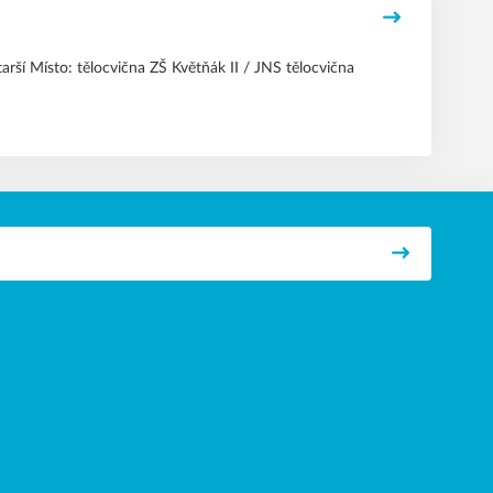
í Místo: tělocvična ZŠ Květňák II / JNS tělocvična