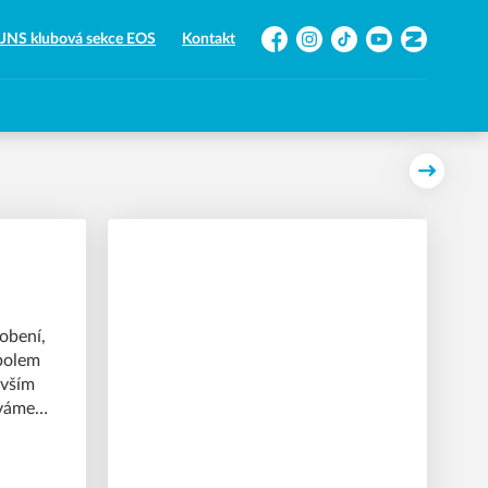
JNS klubová sekce EOS
Kontakt
Facebook
Instagram
TikTok
YouTube
Zonerama
Další
obení,
bolem
evším
íváme
du na to
 u nás
ám i ty!