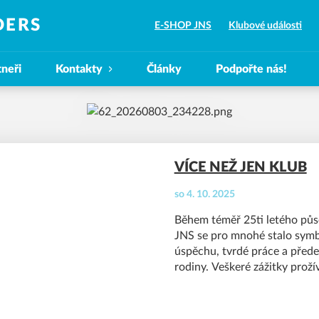
DERS
E-SHOP JNS
Klubové události
tneři
Kontakty
Články
Podpořte nás!
VÍCE NEŽ JEN KLUB
so 4. 10. 2025
Během téměř 25ti letého půs
JNS se pro mnohé stalo sym
úspěchu, tvrdé práce a před
rodiny. Veškeré zážitky prož
společně, jako tým, bez ohle
jaký jsme jako individualita –
má místo každý. Přidej se k n