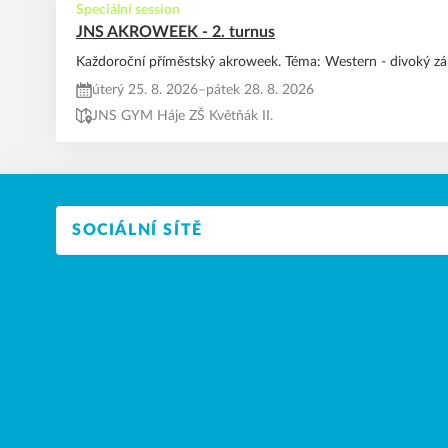
Speciální session
JNS AKROWEEK - 2. turnus
Každoroční příměstský akroweek. Téma: Western - divoký z
úterý 25. 8. 2026
–
pátek 28. 8. 2026
JNS GYM Háje ZŠ Květňák II.
SOCIÁLNÍ SÍTĚ