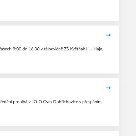
sech 9:00 do 16:00 v tělocvičně ZŠ Květňák II. - Háje.
oustředění probíhá v JOJO Gym Dobřichovice s přespáním.