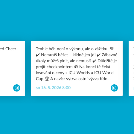
ted Cheer
Tenhle běh není o výkonu, ale o zážitku! 💙
✔️ Nemusíš běžet – klidně jen jdi ✔️ Zábavné
úkoly můžeš plnit, ale nemusíš ✔️ Důležité je
projít checkpointem 🎁 Na konci tě čeká
losování o ceny z ICU Worlds a ICU World
Cup 🏆 A navíc: vytrvalostní výzva Kdo
Z
uběhne nebo ujde nejvíc koleček, vyhrává
so 16. 5. 2026 8:00
batoh z Worlds! Přijď si to užít – s týmem,
rodiči nebo jen tak pro radost. ✨ Vidíme se
zítra! #joinnewspiritallstars
#jnsevolutioncheerbattlerun #run #fun