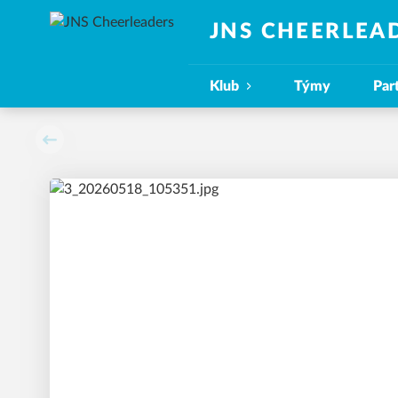
JNS CHEERLEA
Klub
Týmy
Par
Předchozí