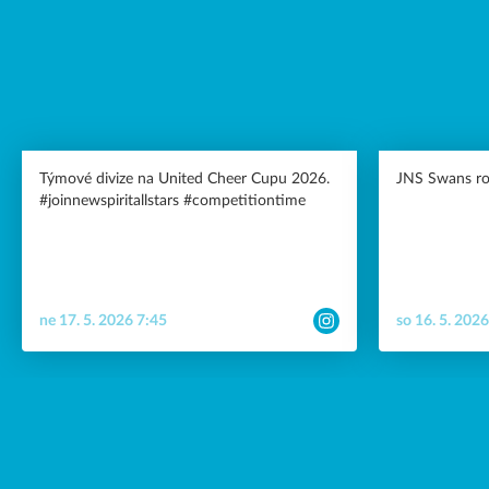
Týmové divize na United Cheer Cupu 2026.
JNS Swans roz
#joinnewspiritallstars #competitiontime
ne 17. 5. 2026 7:45
so 16. 5. 202