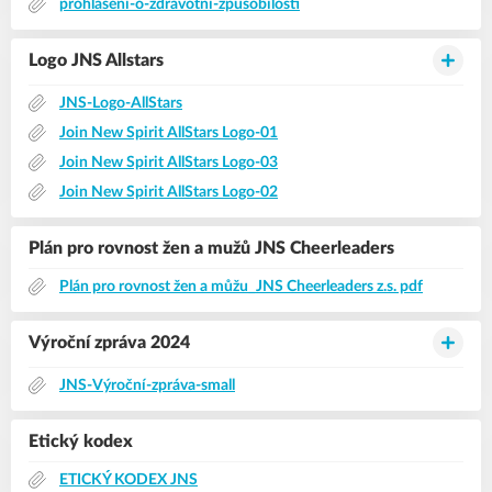
prohlaseni-o-zdravotni-zpusobilosti
Logo JNS Allstars
JNS-Logo-AllStars
Join New Spirit AllStars Logo-01
Join New Spirit AllStars Logo-03
Join New Spirit AllStars Logo-02
Plán pro rovnost žen a mužů JNS Cheerleaders
Plán pro rovnost žen a můžu_JNS Cheerleaders z.s. pdf
Výroční zpráva 2024
JNS-Výroční-zpráva-small
Etický kodex
ETICKÝ KODEX JNS