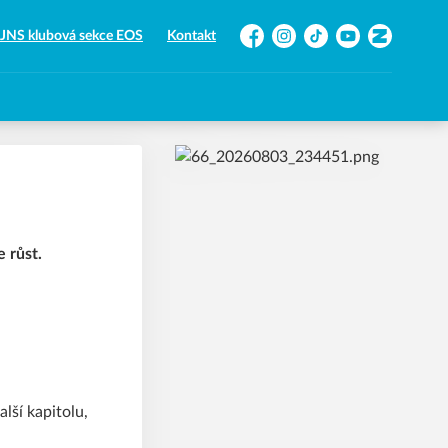
JNS klubová sekce EOS
Kontakt
Facebook
Instagram
TikTok
YouTube
Zonerama
 růst.
lší kapitolu,