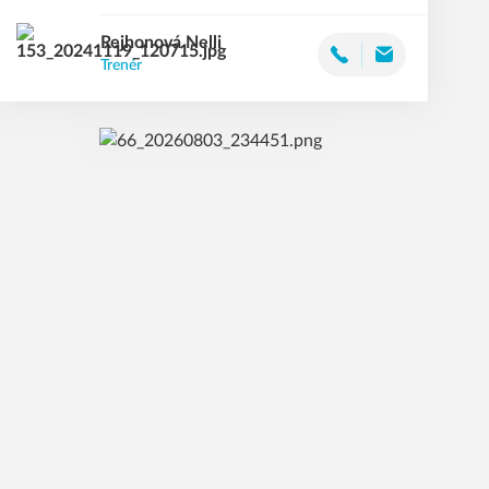
Rejhonová
Nelli
Trenér