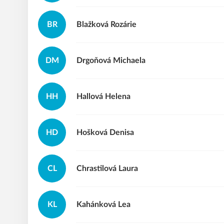
BR
Blažková
Rozárie
DM
Drgoňová
Michaela
HH
Hallová
Helena
HD
Hošková
Denisa
CL
Chrastilová
Laura
KL
Kahánková
Lea