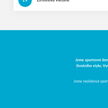
ZV
Zifreinová
Viktorie
Jsme sportovní dom
životního stylu. V
Jsme nezisková spor