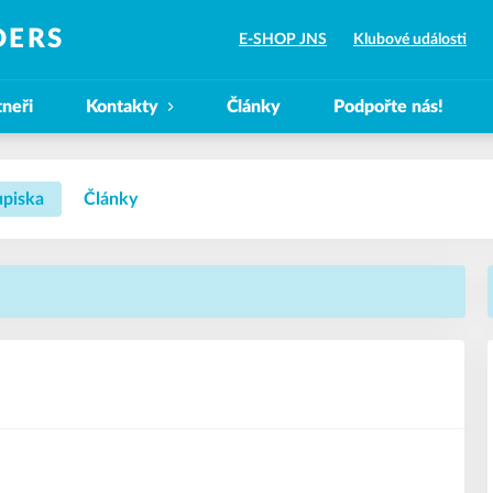
DERS
E-SHOP JNS
Klubové události
tneři
Kontakty
Články
Podpořte nás!
piska
Články