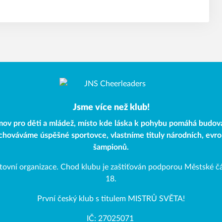
Jsme více než klub!
ov pro děti a mládež, místo kde láska k pohybu pomáhá budov
ychováváme úspěšné sportovce, vlastníme tituly národních, evr
šampionů.
tovní organizace. Chod klubu je zaštiťován podporou Městské čá
18.
První český klub s titulem MISTRŮ SVĚTA!
IČ: 27025071