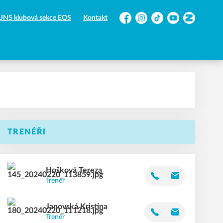
JNS klubová sekce EOS
Kontakt
Facebook
Instagram
TikTok
YouTube
Zonerama
TRENÉŘI
Hošková
Tereza
Trenér
Janovská
Kristina
Trenér