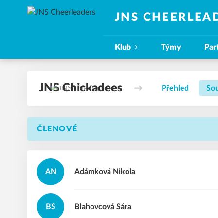
JNS CHEERLEA
Klub
Týmy
Par
JNS Chickadees
Přehled
Sou
ČLENOVÉ
AN
Adámková
Nikola
BS
Blahovcová
Sára