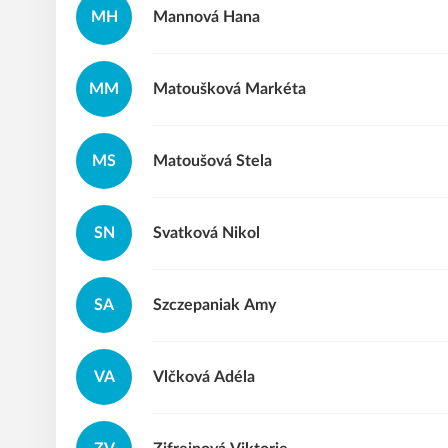
MH
Mannová
Hana
MM
Matoušková
Markéta
MS
Matoušová
Stela
SN
Svatková
Nikol
SA
Szczepaniak
Amy
VA
Vlčková
Adéla