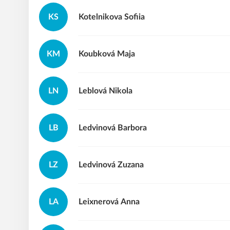
KS
Kotelnikova
Sofiia
KM
Koubková
Maja
LN
Leblová
Nikola
LB
Ledvinová
Barbora
LZ
Ledvinová
Zuzana
LA
Leixnerová
Anna