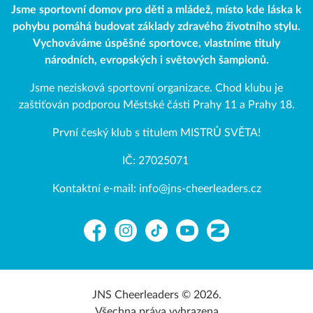
Jsme sportovní domov pro děti a mládež, místo kde láska k
pohybu pomáhá budovat základy zdravého životního stylu.
Vychováváme úspěšné sportovce, vlastníme tituly
národních, evropských i světových šampionů.
Jsme nezisková sportovní organizace. Chod klubu je
zaštiťován podporou Městské části Prahy 11 a Prahy 18.
První český klub s titulem MISTRŮ SVĚTA!
IČ: 27025071
Kontaktní e-mail: info@jns-cheerleaders.cz
Facebook
Instagram
TikTok
YouTube
Zonerama
JNS Cheerleaders © 2026.
Všechna práva vyhrazena