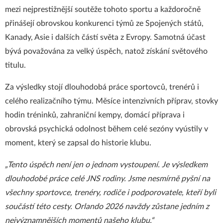
mezi nejprestižnější soutěže tohoto sportu a každoročně
přinášejí obrovskou konkurenci týmů ze Spojených států,
Kanady, Asie i dalších částí světa z Evropy. Samotná účast
bývá považována za velký úspěch, natož získání světového
titulu.
Za výsledky stojí dlouhodobá práce sportovců, trenérů i
celého realizačního týmu. Měsíce intenzivních příprav, stovky
hodin tréninků, zahraniční kempy, domácí příprava i
obrovská psychická odolnost během celé sezóny vyústily v
moment, který se zapsal do historie klubu.
„Tento úspěch není jen o jednom vystoupení. Je výsledkem
dlouhodobé práce celé JNS rodiny. Jsme nesmírně pyšní na
všechny sportovce, trenéry, rodiče i podporovatele, kteří byli
součástí této cesty. Orlando 2026 navždy zůstane jedním z
nejvýznamnějších momentů našeho klubu.“