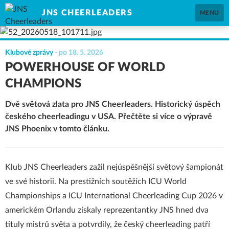
JNS CHEERLEADERS
MENU
Klubové zprávy
-
po 18. 5. 2026
POWERHOUSE OF WORLD
CHAMPIONS
Dvě světová zlata pro JNS Cheerleaders. Historický úspěch
českého cheerleadingu v USA. Přečtěte si více o výpravě
JNS Phoenix v tomto článku.
Klub JNS Cheerleaders zažil nejúspěšnější světový šampionát
ve své historii. Na prestižních soutěžích ICU World
Championships a ICU International Cheerleading Cup 2026 v
americkém Orlandu získaly reprezentantky JNS hned dva
tituly mistrů světa a potvrdily, že český cheerleading patří