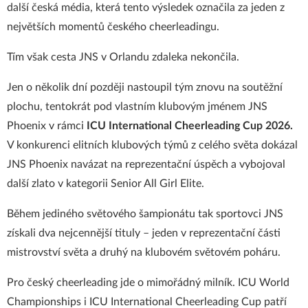
další česká média, která tento výsledek označila za jeden z
největších momentů českého cheerleadingu.
Tím však cesta JNS v Orlandu zdaleka nekončila.
Jen o několik dní později nastoupil tým znovu na soutěžní
plochu, tentokrát pod vlastním klubovým jménem JNS
Phoenix v rámci
ICU International Cheerleading Cup 2026.
V konkurenci elitních klubových týmů z celého světa dokázal
JNS Phoenix navázat na reprezentační úspěch a vybojoval
další zlato v kategorii Senior All Girl Elite.
Během jediného světového šampionátu tak sportovci JNS
získali dva nejcennější tituly – jeden v reprezentační části
mistrovství světa a druhý na klubovém světovém poháru.
Pro český cheerleading jde o mimořádný milník. ICU World
Championships i ICU International Cheerleading Cup patří