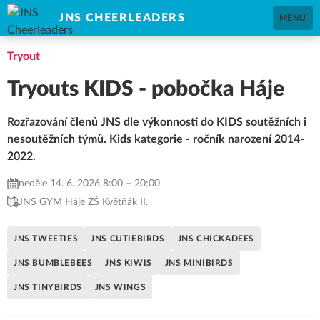
JNS CHEERLEADERS
MENU
Tryout
Tryouts KIDS - pobočka Háje
Rozřazování členů JNS dle výkonnosti do KIDS soutěžních i
nesoutěžních týmů. Kids kategorie - ročník narození 2014-
2022.
neděle 14. 6. 2026 8:00 – 20:00
JNS GYM Háje ZŠ Květňák II.
JNS TWEETIES
JNS CUTIEBIRDS
JNS CHICKADEES
JNS BUMBLEBEES
JNS KIWIS
JNS MINIBIRDS
JNS TINYBIRDS
JNS WINGS